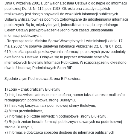
Dnia 6 września 2001 r. uchwalona została Ustawa o dostępie do informacji
publicznej Dz. U. Nr 112, poz.1198. Określa ona zasady na jakich
realizowany jest dostęp obywateli do wszelkich informacji publicznych.
Ustawa wylicza również podmioty zobowiązane do udostępniania informacji
publicznych. Są to, między innymi, jednostki samorządu terytorialnego.
Celem Ustawy jest wprowadzenie jednolitych zasad udostępniania
informacji publicznych.
· Rozporządzenie Ministra Spraw Wewnętrznych i Administracji z dnia 17
maja 2002 r. w sprawie Biuletynu Informacji Publicznej Dz. U. Nr 67, poz.
619, określa sposób przekazywania informacji publicznych przez podmioty
określone w Ustawie. Odbywa się to poprzez działanie serwisów
internetowych Biuletynu Informacji Publicznej. W rozporządzeniu określono
również budowę Podmiotowych Stron BIP.
Zgodnie z tym Podmiotowa Strona BIP zawiera:
1) Logo – znak graficzny Biuletynu,
2) Imię i nazwisko, adres, numer telefonu, numer faksu i adres e-mail osób
redagujących podmiotową stronę Biuletynu,
3) Instrukcję korzystania z podmiotowej strony Biuletynu,
4) Menu przedmiotowe,
5) Informację o liczbie odwiedzin podmiotowej strony Biuletynu,
6) Rejestr zmian treści informacji publicznych zawartych na podmiotowej
stronie Biuletynu,
7) Informację dotyczącą sposobu dostępu do informacji publicznych