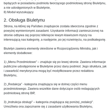
będących w posiadaniu podmiotu tworzącego podmiotową stronę Biuletynu,
a nie udostępnionych w Biuletynie,
8) Moduł wyszukujący.
2. Obsługa Biuletynu
Strona, na której się Państwo znajdujecie została stworzona zgodnie z
powyżej wymienionymi zasadami. Uzyskanie informacji zamieszczonej na
stronie odbywa się poprzez kliknięcie lewym klawiszem myszy na
interesującą nas kategorię, a następnie, po jej rozwinięciu, na podkategorię.
Biuletyn zawiera elementy określone w Rozporządzeniu Ministra, jak i
elementy dodatkowe:
1) „Menu Przedmiotowe” – znajduje się po lewej stronie. Zawiera informacje
publiczne udostępnione w Biuletynie przez dany podmiot. Jego struktura, jak
i zawartość merytoryczna mogą być modyfikowane przez redaktora
Biuletynu,
2) „Redakcja” - kategoria znajdująca się w dolnej części menu
przedmiotowego. Zawiera wszelkie dane dotyczące osób redagujących
podmiotową stronę BIP,
3) „Instrukcja obsługi” – kategoria znajdująca się poniżej „redakcji”.
Umożliwia ona zapoznanie się z zasadami użytkowania Biuletynu,