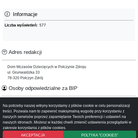
Informacje
Liczba wyświetleń:
577
Adres redakcji
Dom Wczasów Dziecięcych w Połczynie Zdroju
ul. Grunwaldzka 33
78-320 Połczyn Zdrój
Osoby odpowiedzialne za BIP
Informacje o serwisie
Na potrzeby naszej witryny korzystamy z plików cookie w celu personalizacji
treści. Pozwala nam to zapewnić maksymalną wygodę przy korzystaniu z
naszych serwisów poprzez zapamiętanie Twoich preferencji i ustawień na
Mapa serwisu
naszych stronach. Możesz w każdej chwili zmienić ustawienia przeglądarki w
Instrukcja obsługi
zakresie korzystania z plików cookies.
AKCEPTACJA
POLTYKA "COOKIES"