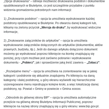
„Opcje drukowania” – istnieje możliwość drukowania podstron i dokumentów
opublikowanych w Biuletynie, co jest szczególnie przydatne z punktu
widzenia gromadzenia potrzebnych nam informacji:
1) „Drukowanie podstron” – opcja ta umożliwia wydrukowanie każdej
podstrony opublikowanej w Biuletynie. Po otwarciu danej kategorii lub,
klikamy na zielony przycisk
„Wersja do druku”
, by wydrukować widoczne
informacje,
2) „Drukowanie załączników do artykułów” – opcja ta umożliwia
wydrukowanie załączników dołączonych do artykułów (dokumentów, aktów
prawnych, budżetu, itp.). Jeśli do danego artykułu dołączono dokument
możemy go wydrukować poprzez kliknięcie na ikonkę znajdującą się
poniżej, przy czym możliwe jest zarówno pobranie i wydrukowanie
dokumentu -
„Pobierz”
, jak i sprawdzenie jaką treść zawiera –
„Zobacz”
.
· „Rozwijalne menu” – opcja ta umożliwia na zorientowanie się w jakiej
kategorii i podstronie się aktualnie znajdujemy. Po kliknięciu na daną
kategorię i dalej podstronę, u góry ekranu wyświetli się hierarchicznie
uszeregowane menu rejestrujące kolejne kroki, a więc lokalizację danej
podstrony, np. Powiat » Gminy w powiecie » Gmina xxxxxx.
· „Odnośnik do głównej strony BIP” – opcja ta umożliwia automatyczne
przejście na główną stronę Biuletynu Informacji Publicznej, poprzez
kliknięcie na nazwę strony znajdującą się u góry ekranu: www.bip.gov.pl.