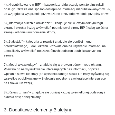
4) „Niepublikowane w BIP” – kategoria znajdująca się poniżej „instrukcji
obsługi”. Określa ona sposób dostępu do informacji niepublikowanych w BIP,
ze względu na wyłączenia przewidziane przez odpowiednie przepisy prawa.
5) „Informacja o liczbie odwiedzin” – znajduje się w lewym dolnym rogu
ekranu i określa liczbę wyświetleń podmiotowej strony BIP (liczbę wejść na
stronę), od dnia uruchomienia strony,
6) „Statystyki” – kategoria ta również znajduje się poniżej menu
przedmiotowego, u dołu ekranu. Pozwala ona na uzyskanie informacji na
temat liczby wyświetleń poszczególnych podstron opublikowanych na
stronie,
7) „Moduł wyszukujący” – znajduje się w prawym górnym rogu ekranu.
Pozwala on na wyszukiwanie interesujących nas informacji, poprzez
wpisanie słowa lub frazy (po wpisaniu danego słowa lub frazy wyświetlą się
wszystkie opublikowane w Biuletynie podstrony zawierające interesujące
nas słowo lub frazę),
8) „Rejestr zmian” – znajduje się poniżej każdej wyświetlonej podstrony i
określa datę danej zmiany.
3. Dodatkowe elementy Biuletynu