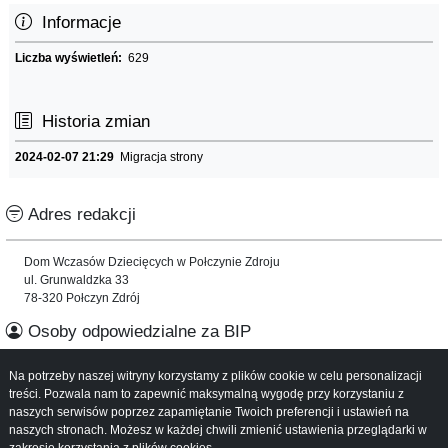
Informacje
Liczba wyświetleń:
629
Historia zmian
2024-02-07 21:29
Migracja strony
Adres redakcji
Dom Wczasów Dziecięcych w Połczynie Zdroju
ul. Grunwaldzka 33
78-320 Połczyn Zdrój
Osoby odpowiedzialne za BIP
Na potrzeby naszej witryny korzystamy z plików cookie w celu personalizacji
Informacje o serwisie
treści. Pozwala nam to zapewnić maksymalną wygodę przy korzystaniu z
naszych serwisów poprzez zapamiętanie Twoich preferencji i ustawień na
Mapa serwisu
naszych stronach. Możesz w każdej chwili zmienić ustawienia przeglądarki w
Instrukcja obsługi