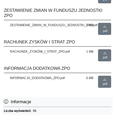
ZESTAWIENIE ZMIAN W FUNDUSZU JEDNOSTKI
ZPO
ZESTAWIENIE_ZMIAN_W_FUNDUSZU_JEDNOSTKI_ZPO.pdf
1 MB
pdf
RACHUNEK ZYSKÓW I STRAT ZPO
RACHUNEK_ZYSKÓW_I_STRAT_ZPO.pdf
1 MB
pdf
INFORMACJA DODATKOWA ZPO
INFORMACJA_DODATKOWA_ZPO.pdf
6 MB
pdf
Informacje
Liczba wyświetleń:
96