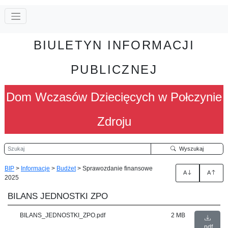
BIULETYN INFORMACJI
PUBLICZNEJ
Dom Wczasów Dziecięcych w Połczynie
Zdroju
Szukaj
Wyszukaj
BIP
>
Informacje
>
Budżet
>
Sprawozdanie finansowe
A
A
2025
BILANS JEDNOSTKI ZPO
BILANS_JEDNOSTKI_ZPO.pdf
2 MB
pdf