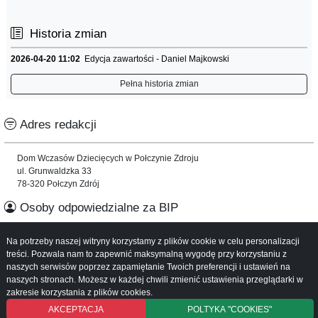
Historia zmian
2026-04-20 11:02
Edycja zawartości - Daniel Majkowski
Pełna historia zmian
Adres redakcji
Dom Wczasów Dziecięcych w Połczynie Zdroju
ul. Grunwaldzka 33
78-320 Połczyn Zdrój
Osoby odpowiedzialne za BIP
Na potrzeby naszej witryny korzystamy z plików cookie w celu personalizacji
Informacje o serwisie
treści. Pozwala nam to zapewnić maksymalną wygodę przy korzystaniu z
naszych serwisów poprzez zapamiętanie Twoich preferencji i ustawień na
Mapa serwisu
naszych stronach. Możesz w każdej chwili zmienić ustawienia przeglądarki w
Instrukcja obsługi
zakresie korzystania z plików cookies.
AKCEPTACJA
POLTYKA "COOKIES"